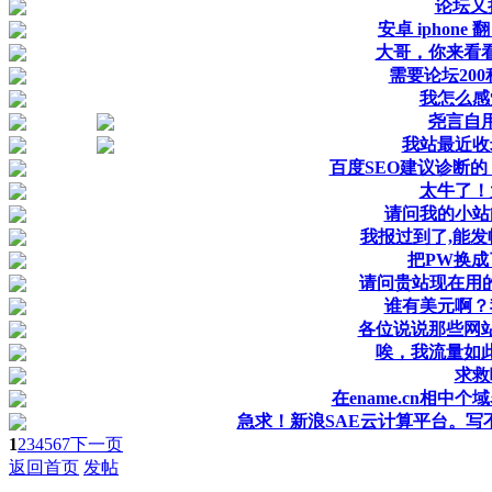
论坛又
安卓 iphone 
大哥，你来看
需要论坛20
我怎么感
尧言自
我站最近收
百度SEO建议诊断
太牛了！
请问我的小站
我报过到了,能发
把PW换成
请问贵站现在用的是Hu
谁有美元啊？
各位说说那些网
唉，我流量如
求救
在ename.cn相
急求！新浪SAE云计算平台。写
1
2
3
4
5
6
7
下一页
返回首页
发帖