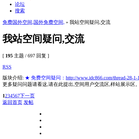
论坛
搜索
免费国外空间,国外免费空间,
» 我站空间疑问,交流
我站空间疑问,交流
[
195
主题 / 697 回复 ]
RSS
版块介绍:
★ 免费空间疑问：
http://www.idc866.com/thread-28-1-
更多疑问问题请看这,请在此提出,空间用户交流区,样站展示
1
2
3
4
5
6
7
下一页
返回首页
发帖