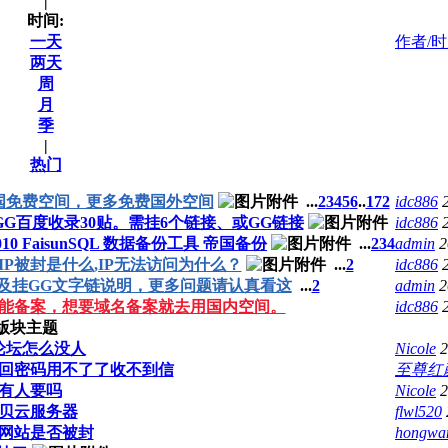
|
时间:
一天
作者/
两天
周
月
季
|
热门
国免费空间，更多免费国外空间
...
2
3
4
5
6
..
172
idc886
GG百度收录30贴。需挂6个链接、或GG链接
idc886
10 FaisunSQL 数据备份工具 帝国备份
...
2
3
4
admin
2
P被封是什么,IP无法访问为什么？
...
2
idc886
及挂GG文字链说明，更多问题请认真看这
...
2
admin
2
能备案，想要域名备案就去用国内空间。
idc886
版块主题
论坛怎么没人
Nicole
2
回密码用不了了收不到信
至尊红
有人要吗
Nicole
2
贝云服务器
flwl520
网站是否被封
hongwa