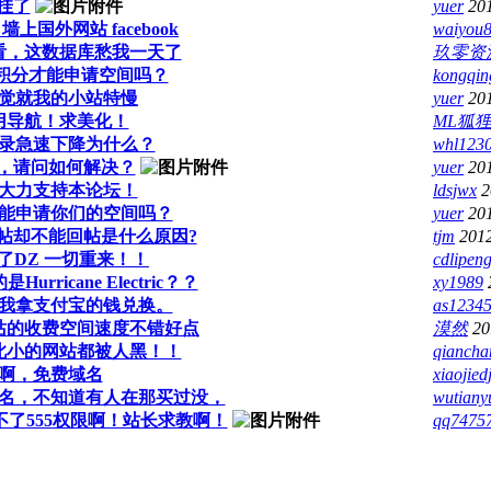
挂了
yuer
20
翻 墙上国外网站 facebook
waiyou
看，这数据库愁我一天了
玖零资
0积分才能申请空间吗？
kongqin
觉就我的小站特慢
yuer
20
用导航！求美化！
ML狐
录急速下降为什么？
whl123
的，请问如何解决？
yuer
20
大力支持本论坛！
ldsjwx
2
能申请你们的空间吗？
yuer
20
帖却不能回帖是什么原因?
tjm
201
了DZ 一切重来！！
cdlipeng
rricane Electric？？
xy1989
我拿支付宝的钱兑换。
as1234
站的收费空间速度不错好点
漠然
20
此小的网站都被人黑！！
qianch
啊，免费域名
xiaojied
中个域名，不知道有人在那买过没，
wutiany
不了555权限啊！站长求教啊！
qq7475