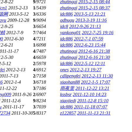
12-8-22
9
/
9721
zhutingqi
2015-2-15 08:44
8cn1
2015-2-13
1
/
5439
zhutingqi
2015-2-15 08:37
源网
2013-5-12
3
/
6336
idc886
2013-5-13 21:21
gyu
2009-12-28
9
/
9094
qdbugu
2013-3-19 11:16
12-9-25
3
/
6654
idc8
2012-9-26 21:13
狸精
2012-7-9
7
/
7464
yankong01
2012-7-25 19:16
00
2012-6-30
4
/
7211
idc886
2012-7-1 07:59
12-6-21
1
/
6098
idc886
2012-6-23 15:44
011-11-17
4
/
7487
zhutingqi
2012-6-16 21:38
12-5-30
4
/
6659
zhutingqi
2012-6-16 21:30
2-5-12
2
/
5978
idc886
2012-5-12 12:11
fei
2012-2-13
4
/
6912
ones
2012-2-13 19:27
2011-7-13
2
/
7158
cdlipengfei
2012-2-13 11:30
56
2012-1-4
3
/
6718
xiaohan88
2012-1-5 17:07
11-12-22
3
/
7186
雨夜里
2011-12-22 13:21
ang009
2011-9-26
2
/
6907
kssbsr
2011-12-10 14:23
j
2011-12-6
9
/
8234
xiaojiedj
2011-12-8 15:10
u
2011-11-17
3
/
7039
idc886
2011-11-18 07:07
72734
2011-10-30
5
/
8317
z122857
2011-11-13 21:31