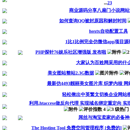
...
2
3
商业源码分享八扇门小说网站
如何查询QQ被封原因和解封时间
hoxtx自动配置工具
1比1比例完全仿微信app项目
PHP探针76娱乐社区增强版 发布啦
大家认为百姓网采用的什
美女图站整站2.3G数据
最新仿4493靓丽美女图片库 织梦内核 
轻松揪出中英繁文切换企业网站
利用.htaccess做反向代理 实现域名绑定重定向 实现
屌丝与淘宝卖家的必备神
The Hosting Tool 免费空间管理程序 [免费的]