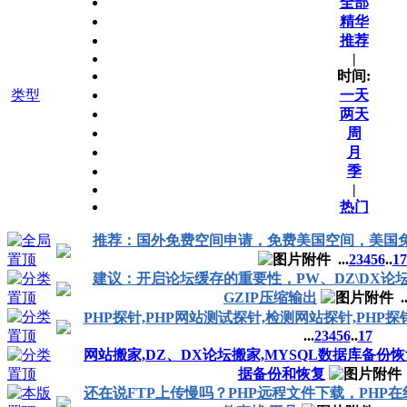
全部
精华
推荐
|
时间:
类型
一天
两天
周
月
季
|
热门
推荐：国外免费空间申请，免费美国空间，美国
...
2
3
4
5
6
..
17
建议：开启论坛缓存的重要性，PW、DZ\DX论
GZIP压缩输出
..
PHP探针,PHP网站测试探针,检测网站探针,PHP
...
2
3
4
5
6
..
17
网站搬家,DZ、DX论坛搬家,MYSQL数据库备份恢复,ph
据备份和恢复
还在说FTP上传慢吗？PHP远程文件下载，PHP在