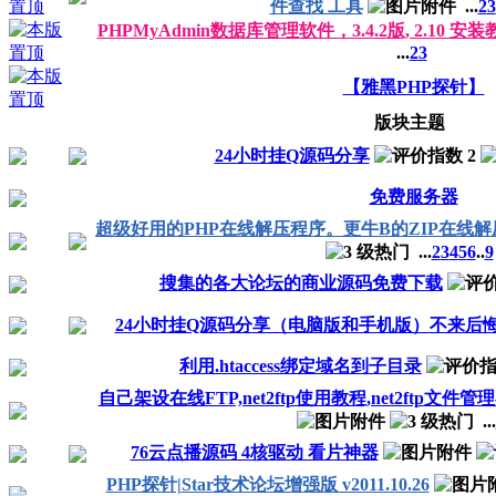
件查找 工具
...
2
3
PHPMyAdmin数据库管理软件，3.4.2版, 2.10 安
...
2
3
【雅黑PHP探针】
版块主题
24小时挂Q源码分享
免费服务器
超级好用的PHP在线解压程序。更牛B的ZIP在线解压程
...
2
3
4
5
6
..
9
搜集的各大论坛的商业源码免费下载
24小时挂Q源码分享（电脑版和手机版）不来后
利用.htaccess绑定域名到子目录
自己架设在线FTP,net2ftp使用教程,net2ftp
...
76云点播源码 4核驱动 看片神器
PHP探针|Star技术论坛增强版 v2011.10.26